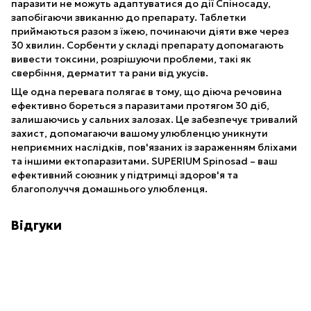
паразити не можуть адаптуватися до дії Спіносаду,
запобігаючи звиканню до препарату. Таблетки
приймаються разом з їжею, починаючи діяти вже через
30 хвилин. Сорбенти у складі препарату допомагають
вивести токсини, розрішуючи проблеми, такі як
свербіння, дерматит та рани від укусів.
Ще одна перевага полягає в тому, що діюча речовина
ефективно бореться з паразитами протягом 30 діб,
залишаючись у сальних залозах. Це забезпечує тривалий
захист, допомагаючи вашому улюбленцю уникнути
неприємних наслідків, пов'язаних із зараженням бліхами
та іншими ектопаразитами. SUPERIUM Spinosad – ваш
ефективний союзник у підтримці здоров'я та
благополуччя домашнього улюбленця.
Відгуки