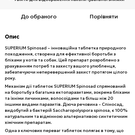
До обраного
Порівняти
Опис
SUPERIUM Spinosad – інноваційна таблетка природного
походження, створена для ефективної боротьби з
бліхами у котів та собак. Цей препарат розроблено з
урахуванням потреб та захисту вашого улюбленця,
забезпечуючи неперевершений захист протягом цілого
року.
Механізм дії таблеток SUPERIUM Spinosad спрямований
на боротьбу з багатьма ектопаразитами, зокрема бліхами
та їхніми личинками, волосоїдами та більш ніж 20
іншими видами паразитів. Діюча речовина – Спіносад,
видобутий з бактерій Saccharopolyspora spinosa, є 100%
натуральним та відмінною альтернативою синтетичним
хімічним препаратам.
Одна з ключових переваг таблеток полягає в тому, що