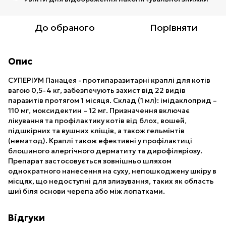
До обраного
Порівняти
Опис
СУПЕРІУМ Панацея - протипаразитарні краплі для котів
вагою 0,5-4 кг, забезпечують захист від 22 видів
паразитів протягом 1 місяця. Склад (1 мл): імідаклоприд –
110 мг, моксидектин – 12 мг. Призначення включає
лікування та профілактику котів від блох, вошей,
підшкірних та вушних кліщів, а також гельмінтів
(нематод). Краплі також ефективні у профілактиці
блошиного алергічного дерматиту та дирофіляріозу.
Препарат застосовується зовнішньо шляхом
однократного нанесення на суху, непошкоджену шкіру в
місцях, що недоступні для злизування, таких як область
шиї біля основи черепа або між лопатками.
Відгуки