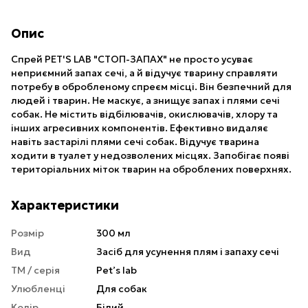
Опис
Спрей PET'S LAB "СТОП-ЗАПАХ" не просто усуває
неприємний запах сечі, а й відучує тварину справляти
потребу в обробленому спреєм місці. Він безпечний для
людей і тварин. Не маскує, а знищує запах і плями сечі
собак. Не містить відбілювачів, окислювачів, хлору та
інших агресивних компонентів. Ефективно видаляє
навіть застарілі плями сечі собак. Відучує тварина
ходити в туалет у недозволених місцях. Запобігає появі
територіальних міток тварин на оброблених поверхнях.
Характеристики
Розмір
300 мл
Вид
Засіб для усунення плям і запаху сечі
ТМ / серія
Pet’s lab
Улюбленці
Для собак
Колір
Білий