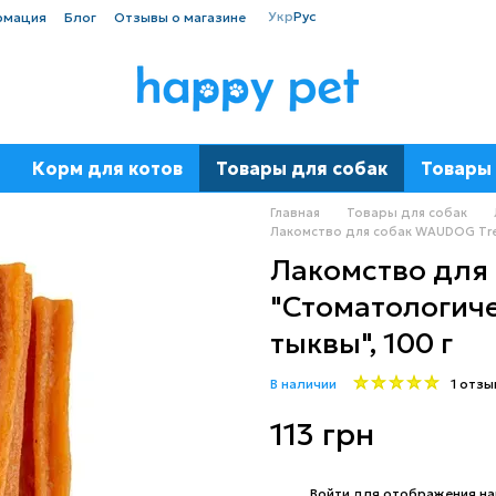
Укр
Рус
рмация
Блог
Отзывы о магазине
Корм для котов
Товары для собак
Товары 
Главная
Товары для собак
Лакомство для собак WAUDOG Trea
Лакомство для
"Стоматологиче
тыквы", 100 г
В наличии
1 отзы
113 грн
%
Войти
для отображения на