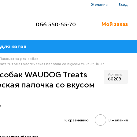
Желания
Вход
066 550-55-70
Мой заказ
для котов
Лакомства для собак
ts "Стоматологическая палочка со вкусом тыквы", 100 г
 собак WAUDOG Treats
Артикул
60209
ская палочка со вкусом
в
К сравнению
В желания
копительной скидки