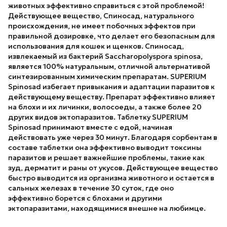
животных эффективно справиться с этой проблемой!
Действующее вещество, Спиносад, натурального
происхождения, не имеет побочных эффектов при
правильной дозировке, что делает его безопасным для
использования для кошек и щенков. Спиносад,
извлекаемый из бактерий Saccharopolyspora spinosa,
является 100% натуральным, отличной альтернативой
синтезированным химическим препаратам. SUPERIUM
Spinosad избегает привыкания и адаптации паразитов к
действующему веществу. Препарат эффективно влияет
на блохи и их личинки, волосоеды, а также более 20
других видов эктопаразитов. Таблетку SUPERIUM
Spinosad принимают вместе с едой, начиная
действовать уже через 30 минут. Благодаря сорбентам в
составе таблетки она эффективно выводит токсины
паразитов и решает важнейшие проблемы, такие как
зуд, дерматит и раны от укусов. Действующее вещество
быстро выводится из организма животного и остается в
сальных железах в течение 30 суток, где оно
эффективно борется с блохами и другими
эктопаразитами, находящимися внешне на любимце.