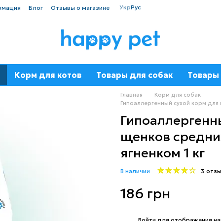
Укр
Рус
рмация
Блог
Отзывы о магазине
Корм для котов
Товары для собак
Товары 
Главная
Корм для собак
Гипоаллергенный сухой корм для 
Гипоаллергенн
щенков средних
ягненком 1 кг
В наличии
3 отз
186 грн
%
Войти
для отображения на