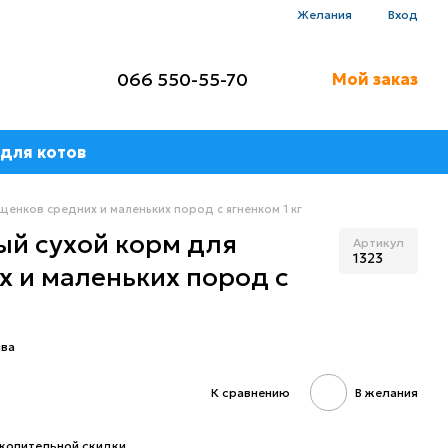
Желания
Вход
066 550-55-70
Мой заказ
для котов
щенков средних и маленьких пород с ягненком 1 кг
ый сухой корм для
Артикул
1323
 и маленьких пород с
ыва
К сравнению
В желания
копительной скидки