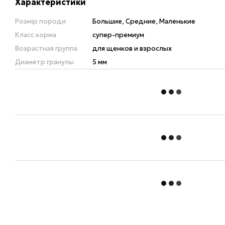
Характеристики
Розмір породи
Большие, Средние, Маленькие
Класс корма
супер-премиум
Возрастная группа
для щенков и взрослых
Диаметр гранулы
5 мм