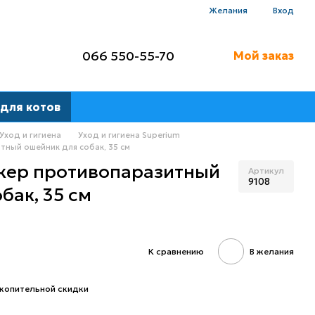
Желания
Вход
066 550-55-70
Мой заказ
для котов
Уход и гигиена
Уход и гигиена Superium
ный ошейник для собак, 35 см
ер противопаразитный
Артикул
9108
бак, 35 см
К сравнению
В желания
копительной скидки