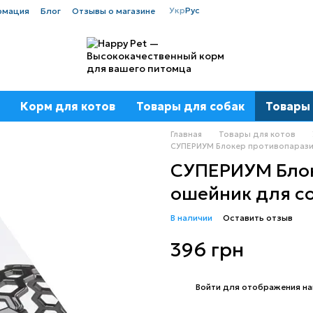
Укр
Рус
рмация
Блог
Отзывы о магазине
Корм для котов
Товары для собак
Товары 
Главная
Товары для котов
СУПЕРИУМ Блокер противопаразит
СУПЕРИУМ Блок
ошейник для со
В наличии
Оставить отзыв
396 грн
%
Войти
для отображения на