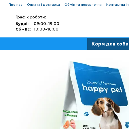
Перейти до основного контенту
Про нас
Оплата і доставка
Обмін та повернення
Контактна і
Графік роботи:
Будні:
09:00–19:00
Сб - Вс:
10:00–18:00
Корм для соба