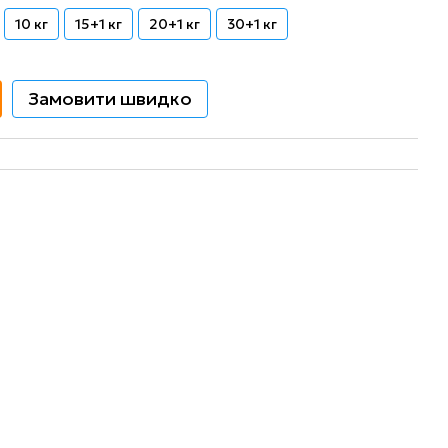
10 кг
15+1 кг
20+1 кг
30+1 кг
Замовити швидко