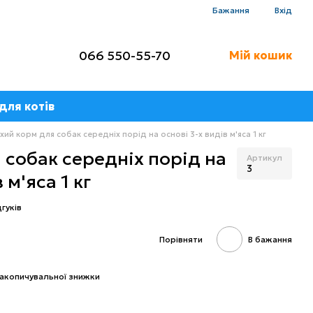
Бажання
Вхід
066 550-55-70
Мій кошик
для котів
хий корм для собак середніх порід на основі 3-х видів м'яса 1 кг
 собак середніх порід на
Артикул
3
 м'яса 1 кг
дгуків
Порівняти
В бажання
акопичувальної знижки