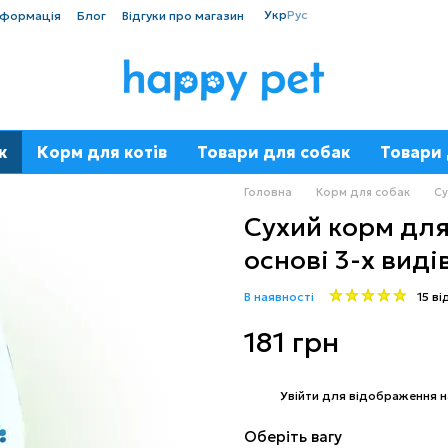
Укр
Рус
нформація
Блог
Відгуки про магазин
к
Корм для котів
Товари для собак
Товари 
Головна
Корм для собак
Су
Сухий корм для
основі 3-х видів
В наявності
15 ві
181 грн
%
Увійти
для відображення н
Оберіть вагу