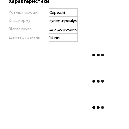
Характеристики
Розмір породи
Середні
Клас корму
супер-преміум
Вікова група
для дорослих
Діаметр гранули
14 мм