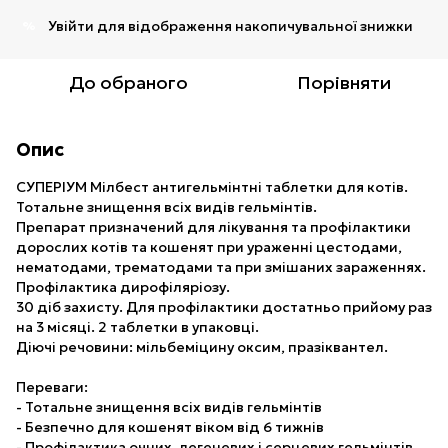
Увійти
для відображення накопичувальної знижки
%
До обраного
Порівняти
Опис
СУПЕРІУМ Мілбест антигельмінтні таблетки для котів.
Тотальне знищення всіх видів гельмінтів.
Препарат призначений для лікування та профілактики
дорослих котів та кошенят при ураженні цестодами,
нематодами, трематодами та при змішаних зараженнях.
Профілактика дирофіляріозу.
30 діб захисту. Для профілактики достатньо прийому раз
на 3 місяці. 2 таблетки в упаковці.
Діючі речовини: мільбеміцину оксим, празіквантел.
Переваги:
- Тотальне знищення всіх видів гельмінтів
- Безпечно для кошенят віком від 6 тижнів
- Профілактика очних, легеневих і серцевих гельмінтів