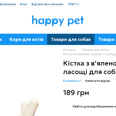
Укр
Рус
нформація
Блог
Відгуки про магазин
к
Корм для котів
Товари для собак
Товари 
Головна
Товари для собак
Кістка з в'яленою качкою та каль
Кістка з в'яле
ласощі для соб
В наявності
Написати відгук
189 грн
%
Увійти
для відображення н