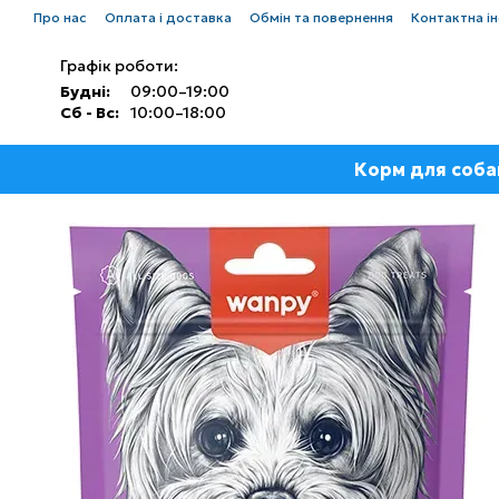
Перейти до основного контенту
Про нас
Оплата і доставка
Обмін та повернення
Контактна і
Графік роботи:
Будні:
09:00–19:00
Сб - Вс:
10:00–18:00
Корм для соба