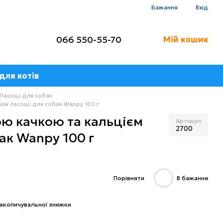
Бажання
Вхід
066 550-55-70
Мій кошик
для котів
Ласощі для собак
цієм ласощі для собак Wanpy 100 г
ною качкою та кальцієм
Артикул
2700
ак Wanpy 100 г
Порівняти
В бажання
акопичувальної знижки