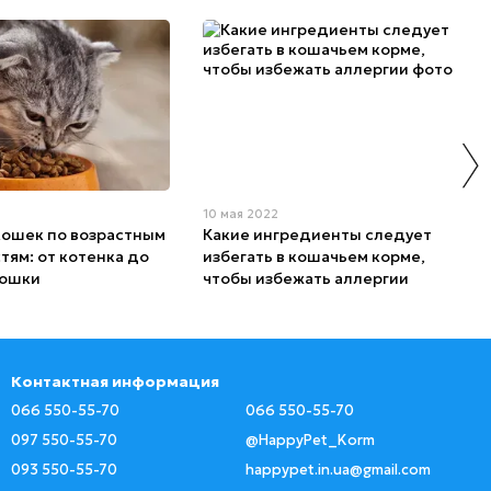
10 мая 2022
кошек по возрастным
Какие ингредиенты следует
тям: от котенка до
избегать в кошачьем корме,
кошки
чтобы избежать аллергии
Контактная информация
066 550-55-70
066 550-55-70
097 550-55-70
@HappyPet_Korm
093 550-55-70
happypet.in.ua@gmail.com