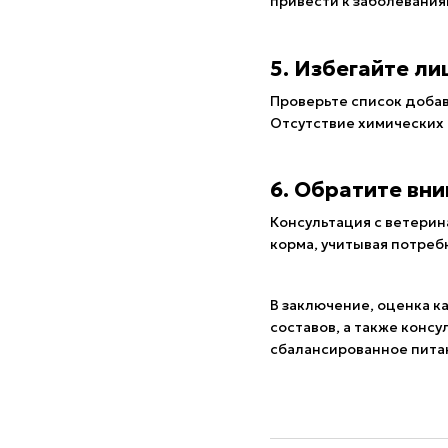
привести к заболевания
5. Избегайте л
Проверьте список добав
Отсутствие химических
6. Обратите вн
Консультация с ветери
корма, учитывая потреб
В заключение, оценка к
составов, а также конс
сбалансированное пита