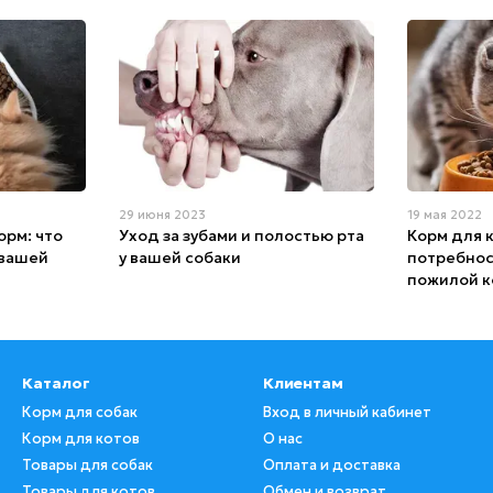
29 июня 2023
19 мая 2022
орм: что
Уход за зубами и полостью рта
Корм для 
 вашей
у вашей собаки
потребнос
пожилой 
Каталог
Клиентам
Корм для собак
Вход в личный кабинет
Корм для котов
О нас
Товары для собак
Оплата и доставка
Товары для котов
Обмен и возврат