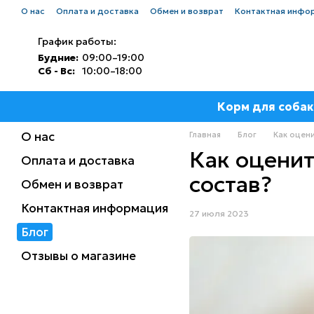
Перейти к основному контенту
О нас
Оплата и доставка
Обмен и возврат
Контактная инфо
График работы:
Будние:
09:00–19:00
Сб - Вс:
10:00–18:00
Корм для собак
О нас
Главная
Блог
Как оцени
Как оценит
Оплата и доставка
состав?
Обмен и возврат
Контактная информация
27 июля 2023
Блог
Отзывы о магазине